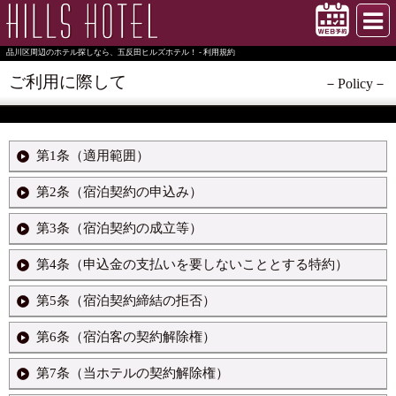
品川区周辺のホテル探しなら、五反田ヒルズホテル！ - 利用規約
ご利用に際して
－Policy－
第1条（適用範囲）
第2条（宿泊契約の申込み）
1.当ホテルが宿泊客との間で締結する宿泊契約及びこれに関連する
契約は、この約款の定めるところによるものとし、この約款に定め
のない事項については、法令又は一般に確立された慣習によるもの
第3条（宿泊契約の成立等）
1.当ホテルに宿泊契約の申し込みをしようとする者は、次の事項を
とします。
当ホテルに申し出ていただきます。
2.当ホテルが、法令及び慣習に反しない範囲で特約に応じたとき
* (1) 宿泊者名
第4条（申込金の支払いを要しないこととする特約）
1.宿泊契約は、当ホテルが前条の申し込みを承諾したときに成立す
は、前項の規定にかかわらず、その特約が優先するものとします。
* (2) 宿泊日及び到着予定時刻
るものとします。ただし、当ホテルが承諾をしなかったことを証明
* (3) 宿泊料金（原則として別表第1の基本宿泊料による。
したときは、この限りではありません。
第5条（宿泊契約締結の拒否）
1.前条第2項の規定にかかわらず、当ホテルは、契約の成立後同項の
* (4) その他当ホテルが必要と認める事項
コンテンツを閉じる
2.前項の規定により宿泊契約が成立したときは、宿泊期間（3日を超
申込金の支払いを要しないこととする特約に応じることがありま
2.宿泊客が、宿泊中に前項第(2)号の宿泊日を超えて宿泊の継続を申
えるときは3日間）の基本宿泊料を限度として当ホテルが定める申
す。
第6条（宿泊客の契約解除権）
1,当ホテルは、次に掲げる場合において、宿泊契約の締結に応じな
し入れた場合、当ホテルは、その申し出がなされた時点で新たな宿
込金を、当ホテルが指定する日までに、お支払いいただきます。
2.宿泊契約の申し込みを承諾するに当たり、当ホテルが前条第2項の
いことがあります。
泊契約の申し込みがあったものとして処理します。
3.申込金は、まず、宿泊客が最終的に支払うべき宿泊料金に充当
申込金の支払いを求めなかった場合及び当該申込金の支払期日を指
* (1) 宿泊の申込みが、この約款によらないとき
第7条（当ホテルの契約解除権）
1,宿泊客は、当ホテルに申し出て、宿泊契約を解除することができ
し、第6条及び第18条の規定を適用する事態が生じたときは、違約
定しなかった場合は、前項の特約に応じたものとして取り扱いま
* (2) 満室により客室の余裕がないとき
ます。
コンテンツを閉じる