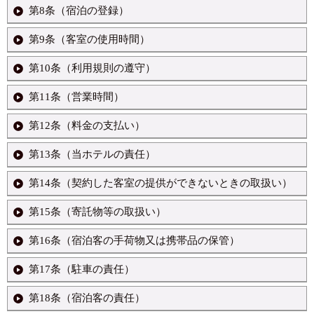
金に次いで賠償金の順序で充当し、残額があれば、第12条の規定に
す。
* (3) 宿泊しようとする者が、宿泊に関し、法令の規定、公の秩序
2,当ホテルは、宿泊客がその責めに帰すべき事由により宿泊契約の
第8条（宿泊の登録）
1,当ホテルは、次に掲げる場合においては、宿泊契約を解除するこ
よる料金の支払いの際に返還します。
もしくは善良の風俗に反する行為をするおそれがあると認められる
全部又は一部を解除した場合（第3条第2項の規定により当ホテルが
とがあります。
とき
コンテンツを閉じる
4.第2項の申込金を同項の規定により当ホテルが指定した日までにお
申込金の支払期日を指定してその支払いを求めた場合であって、 そ
* (1) 宿泊客が宿泊に関し、法令の規定、公の秩序もしくは善良の
第9条（客室の使用時間）
1,宿泊客は、宿泊日当日、当ホテルのフロントにおいて、次の事項
* (4) 宿泊しようとする者が、法定の伝染病者であると明らかに認
支払いいただけない場合は、宿泊契約はその効力を失うものとしま
の支払いより前に宿泊客が宿泊契約を解除したときを除きます。）
風俗に反する行為をするおそれがあると認められるとき、又は同行
を登録していただきます。
められるとき
す。ただし、申込金の支払期日を指定するにあたり、当ホテルがそ
は別表第2に掲げるところにより、違約金を申し受けます。ただ
為をしたと認められるとき
* (1) 宿泊客の氏名、年令、性別、住所及び職業
* (5) 宿泊に関し合理的な範囲を超える負担を求められたとき
第10条（利用規則の遵守）
の旨を宿泊客に告知した場合に限ります。
1,宿泊客が当ホテルの客室を使用できる時間は、チェックイン時か
し、当ホテルが第4条第1項の特約に応じた場合にあっては、 その特
* (2) 宿泊客が伝染病者であると明らかに認められるとき
* (2) 外国人にあっては、国籍、旅券番号、入国地及び入国年月日
* (6) 天災、施設の故障、その他やむを得ない事由により宿泊させ
ら翌朝10時までとします。連続して宿泊する場合においては、到着
約に応じるに当たって、宿泊客が宿泊契約を解除したときの違約金
* (3) 宿泊に関し合理的な範囲を超える負担を求められたとき
* (3) 出発日及び出発予定時刻
ることができないとき
日及び出発日を除き、終日使用することができます。
コンテンツを閉じる
第11条（営業時間）
宿泊客は、当ホテル内においては、当ホテルが定めて館内に掲示し
支払義務について、当ホテルが宿泊客に告知したときに限ります。
* (4) 天災等不可抗力に起因する事由により宿泊させることができ
* (4) その他当ホテルが必要と認める事項
* (7) 宿泊しようとする者が泥酔者等で他の宿泊者に著しく迷惑を
2,当ホテルは、前項の規定にかかわらず、同項に定める時間外の客
た利用規則に従っていただきます。
ないとき
3,当ホテルは、宿泊客が連絡をしないで宿泊日当日の午後9時（あら
及ぼすおそれがあるとき、及び他の宿泊者に著しく迷惑を及ぼす言
2,宿泊客が第12条の料金の支払いを、旅行小切手、宿泊券、クレジ
室の使用に応じることがあります。この場合には次に掲げる追加料
* (5) 宿泊しようとする者が泥酔者等で他の宿泊者に著しく迷惑を
第12条（料金の支払い）
1,当ホテルの主な施設等の営業時間は備え付けパンフレット、各所
かじめ到着予定時刻が明示されている場合は、その時刻を2時間経
動をしたとき（都道府県の規定にもとづく）
ットカード等通貨に代わり得る方法により行おうとするときは、あ
金を申し受けます。
コンテンツを閉じる
及ぼすおそれがあるとき、及び宿泊者に著しく迷惑を及ぼす言動を
の掲示、客室内のインフォメーション等でご案内いたします。
過した時刻）になっても到着しないときは、その宿泊契約は宿泊客
らかじめ、前項の登録時にそれらを呈示していただきます。
2,「暴力団員による不当な行為の防止等に関する法律」（平成4年3
* (1) 超過3時間までは、基本宿泊料の 30％（室料金の3分の1）
したとき（都道府県の規定にもとづく）
により解除されたものとみなし処理することがあります。
2,前項の時間は、必要やむを得ない場合には臨時に変更することが
第13条（当ホテルの責任）
1,宿泊客が支払うべき宿泊料金等の内訳は、別表第1に掲げるところ
月1日施行・平成9年改正）による指定暴力団及び指定暴力団員等の
* (2) 超過6時間までは、基本宿泊料の 50％（室料金の2分の1）
* (6) 寝室での寝たばこ、消防用設備等に対するいたずら、その他
あります。その場合には、適当な方法をもってお知らせします。
によります。
コンテンツを閉じる
当ホテル利用はお断りします。
* (3) 超過6時間以上は、基本宿泊料の 100％（室料金の全額）
当ホテルが定める利用規則の禁止事項（火災予防上必要なものに限
コンテンツを閉じる
2,前項の宿泊料金等の支払いは、通貨又は当ホテルが認めたクレジ
第14条（契約した客室の提供ができないときの取扱い）
1,当ホテルは、宿泊契約及びこれに関連する契約の履行に当たり、
る。）に従わないとき
コンテンツを閉じる
ットカード等これに代わり得る方法により、当ホテルが請求した
ご予約後またはご利用中にその事実が判明した場合には、その時点
又はそれらの不履行により宿泊客に損害を与えたときは、その損害
コンテンツを閉じる
2,当ホテルが前項の規定に基づいて宿泊契約を解除したときは、宿
時、フロントにおいて行っていただきます。
でご利用をお断りさせていただく場合があります。
を賠償します。 ただし、それが当ホテルの責めに帰すべき事由によ
第15条（寄託物等の取扱い）
1,当ホテルは、宿泊客に契約した客室を提供できないときは、宿泊
泊客がいまだ提供を受けていない宿泊サービス等の料金はいただき
るものでないときは、この限りではありません。
3,当ホテルが宿泊客に客室を提供し、使用が可能になったのち、宿
客の了解を得て、できる限り同一の条件による他の宿泊施設をあっ
ません。
コンテンツを閉じる
泊客が任意に宿泊しなかった場合においても、宿泊料金は申し受け
2,当ホテルは、防災施設の整備に努めるほか、万一の火災等に対処
旋するものとします。
第16条（宿泊客の手荷物又は携帯品の保管）
1,宿泊客がフロントにお預けになった物品について、滅失、毀損等
ます。
するため、旅館賠償責任保険に加入しております。
2,当ホテルは、前項の規定にかかわらず他の宿泊施設のあっ旋がで
の損害が生じたときは、それが、不可抗力である場合を除き、当ホ
コンテンツを閉じる
きないときは、違約金相当額の補償料を宿泊客に支払い、その補償
テルは、その損害を賠償します。
第17条（駐車の責任）
1,宿泊客の手荷物が、宿泊に先立って当ホテルに到着した場合は、
コンテンツを閉じる
コンテンツを閉じる
料は損害賠償額に充当します。 ただし、客室が提供できないことに
2,宿泊客が、当ホテル内にお持込みになった物品であってフロント
その到着前に当ホテルが了解したときに限って責任をもって保管
ついて、当ホテルの責めに帰すべき事由がないときは、補償料を支
にお預けにならなかったものについて、当ホテルの故意又は過失に
し、宿泊客がフロントにおいてチェックインする際お渡しします。
第18条（宿泊客の責任）
宿泊客が当ホテルの駐車場をご利用になる場合、車両のキーの寄託
払いません。
より滅失、毀損等の損害が生じたときは、当ホテルは、その損害を
2,宿泊客がチェックアウトしたのち、宿泊客の手荷物又は携帯品が
の如何にかかわらず、当ホテルは場所をお貸しするものであって、