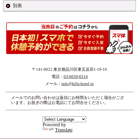
賠償します。 ただし、宿泊客からあらかじめ種類及び価格の明告の
当ホテルに置き忘れられていた場合において、その所有者が判明し
車両の管理責任まで負うものではありません。ただし、駐車場の管
別表
宿泊客の故意又は過失により当ホテルが損害を被ったときは、当該
コンテンツを閉じる
なかったものについては、5万円を限度とします。
たときは、当ホテルは、当該所有者に連絡をするとともにその指示
理に当たり、当ホテルの故意又は過失によって損害を与えたとき
宿泊客は当ホテルに対し、その損害を賠償していただきます。
を求めるものとします。 ただし、所有者の指示がない場合又は所有
は、その賠償の責めに任じます。
▼別表第1宿泊料金等の内訳（第2条第1項及び第12条第1項関係）
コンテンツを閉じる
者が判明しないときは、発見日を含め7日間保管し、その後最寄り
コンテンツを閉じる
の警察署に届けます。
内訳
コンテンツを閉じる
3,前2項の場合における宿泊客の手荷物又は携帯品の保管についての
宿泊客が
宿泊料
当ホテルの責任は、第1項の場合にあっては前条第1項の規定に、前
支払うべき
基本宿泊料(室料)
金
項の場合にあっては同条第2項の規定に準じるものとします。
総額
コンテンツを閉じる
・追加飲食（冷蔵庫内の飲料）料金
追加料
・電話等その他利用施設の定める利用料金
金
〒141-0022 東京都品川区東五反田1-19-10
・その他の利用料金
電話：
03-6659-6514
・消費税、東京都宿泊税等法令により規定
税金
メール：
info@hills-hotel.jp
される諸税
※基本宿泊料は、フロント、客室内インフォメーションに掲示する
メールでのお問い合わせは返信にお時間をいただく場合がござ
料金表によります。
います。お急ぎの際はお電話にてお問合せください。
▼別表第2違約金(第6条第2項関係)
契約解除の通知を受けた日
Powered by
申込み人数
不泊
当日
前日
9日前
20日前
Translate
14人まで
100%
80%
20%